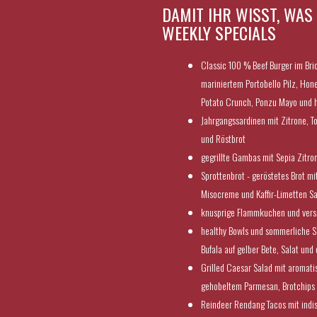
DAMIT IHR WISST, WAS
WEEKLY SPECIALS
Classic 100 % Beef Burger im Bri
mariniertem Portobello Pilz, Ho
Potato Crunch, Ponzu Mayo und
Jahrgangssardinen mit Zitrone, T
und Röstbrot
gegrillte Gambas mit Sepia Zitron
Sprottenbrot - geröstetes Brot m
Misocreme und Kaffir-Limetten Sa
knusprige Flammkuchen und vers
healthy Bowls und sommerliche Sa
Bufala auf gelber Bete, Salat und
Grilled Caesar Salad mit aromat
gehobeltem Parmesan, Brotchips u
Reindeer Rendang Tacos mit indi