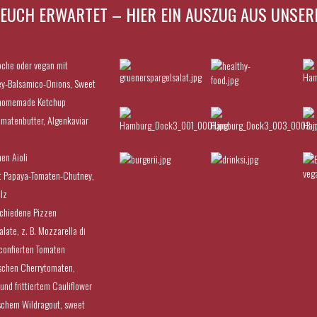
 EUCH ERWARTET – HIER EIN AUSZUG AUS UNSER
oche oder vegan mit
ney-Balsamico-Onions, Sweet
 homemade Ketchup
omatenbutter, Algenkaviar
en Aioli
it Papaya-Tomaten-Chutney,
lz
chiedene Pizzen
late, z. B. Mozzarella di
 confierten Tomaten
ischen Cherrytomaten,
nd frittiertem Cauliflower
schem Wildragout, sweet