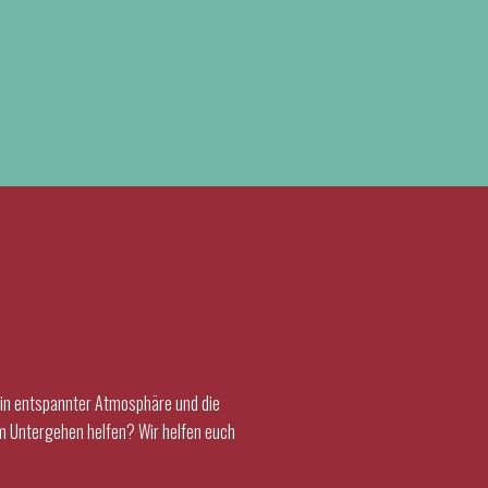
 in entspannter Atmosphäre und die
m Untergehen helfen? Wir helfen euch