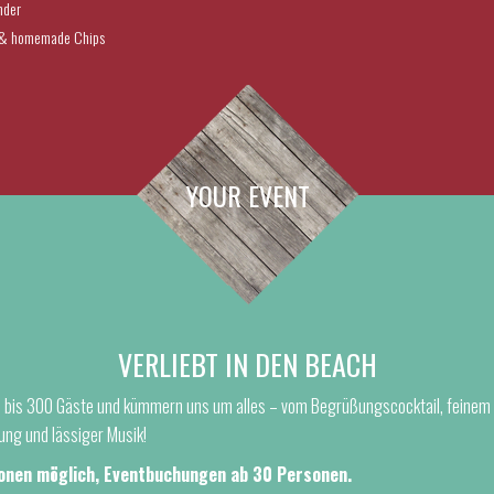
nder
h & homemade Chips
YOUR EVENT
VERLIEBT IN DEN BEACH
30 bis 300 Gäste und kümmern uns um alles – vom Begrüßungscocktail, feinem F
ung und lässiger Musik!
onen möglich, Eventbuchungen ab 30 Personen.