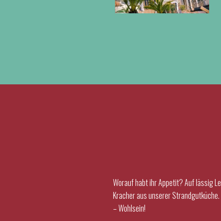
Worauf habt ihr Appetit? Auf lässig 
Kracher aus unserer Strandgutküche. 
– Wohlsein!