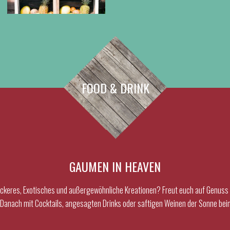
FOOD & DRINK
GAUMEN IN HEAVEN
Leckeres, Exotisches und außergewöhnliche Kreationen? Freut euch auf Genuss
Danach mit Cocktails, angesagten Drinks oder saftigen Weinen der Sonne bei