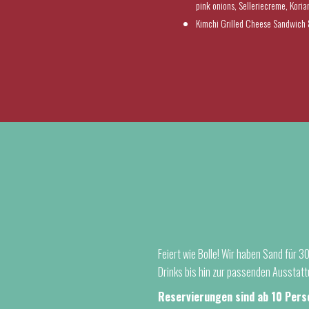
pink onions, Selleriecreme, Koria
Kimchi Grilled Cheese Sandwic
Feiert wie Bolle! Wir haben Sand für 
Drinks bis hin zur passenden Ausstatt
Reservierungen sind ab 10 Pers